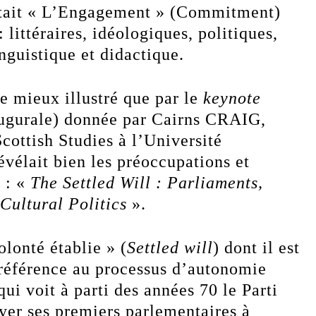
tait « L’Engagement » (Commitment)
: littéraires, idéologiques, politiques,
inguistique et didactique.
e mieux illustré que par le
keynote
ugurale) donnée par Cairns CRAIG,
Scottish Studies à l’Université
évélait bien les préoccupations et
s : «
The Settled Will : Parliaments,
Cultural Politics
».
olonté établie » (
Settled will
) dont il est
t référence au processus d’autonomie
 qui voit à parti des années 70 le Parti
yer ses premiers parlementaires à