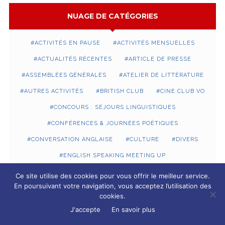
NUAGE DE CATÉGORIES
ACTIVITÉS EN PAUSE
ACTIVITÉS MENSUELLES
ACTUALITÉS RÉCENTES
ARTICLE DE PRESSE
ASSEMBLÉES GÉNÉRALES
ATELIER DE LITTÉRATURE
AUTRES ACTIVITÉS
BRITISH CLUB
CINE CLUB VO
CONCOURS : SÉJOURS LINGUISTIQUES
CONFÉRENCES & JOURNÉES POÉTIQUES
CONVERSATION ANGLAISE
CULTURE
DIVERS
ENGLISH SPEAKING MEETING UP
EXPOSITIONS & SORTIES
FORUMS ASSOCIATIFS
Ce site utilise des cookies pour vous offrir le meilleur service.
En poursuivant votre navigation, vous acceptez l’utilisation des
IN MEMORIAM
LECTURES
cookies.
MANIFESTATIONS OFFICIELLES AFGB
J'accepte
En savoir plus
RENCONTRES ET DÉBATS
REPAS ET GALETTE DES ROIS