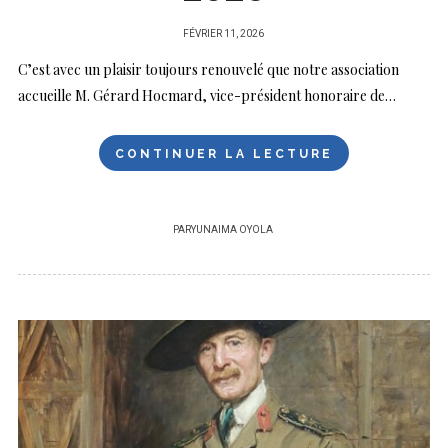
PUBLIÉ
FÉVRIER 11, 2026
SUR
C’est avec un plaisir toujours renouvelé que notre association
accueille M. Gérard Hocmard, vice-président honoraire de…
CONTINUER LA LECTURE
PAR
YUNAIMA OYOLA