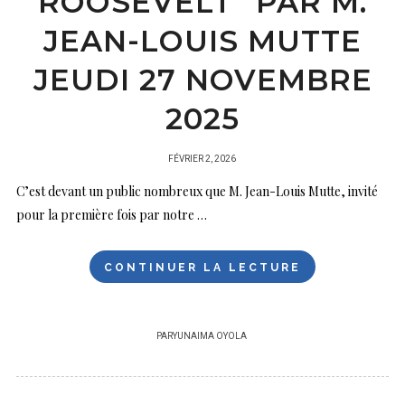
ROOSEVELT” PAR M.
JEAN-LOUIS MUTTE
JEUDI 27 NOVEMBRE
2025
PUBLIÉ
FÉVRIER 2, 2026
SUR
C’est devant un public nombreux que M. Jean-Louis Mutte, invité
pour la première fois par notre …
CONTINUER LA LECTURE
PAR
YUNAIMA OYOLA