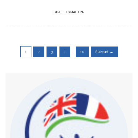
PAR
GILLES MATTERA
1
2
3
4
…
10
Suivant →