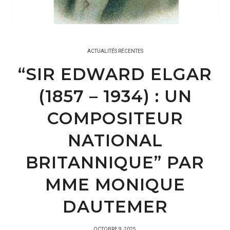
ACTUALITÉS RÉCENTES
“SIR EDWARD ELGAR
(1857 – 1934) : UN
COMPOSITEUR
NATIONAL
BRITANNIQUE” PAR
MME MONIQUE
DAUTEMER
PUBLIÉ
OCTOBRE 9, 2025