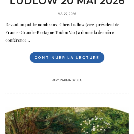
LUDLOW 20 MAI 2026
PUBLIÉ
MAI 27, 2026
SUR
Devant un public nombreux, Chris Ludlow (vice-président de
France-Grande-Bretagne Toulon Var) a donné la dernière
conférence…
CONTINUER LA LECTURE
PAR
YUNAIMA OYOLA