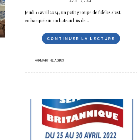
PUBLIÉ
AVRIL 17, 2024
SUR
Jeudi 11 avril 2024, un petit groupe de fidèles s’est
embarqué sur un bateau bus de…
CONTINUER LA LECTURE
PAR
MARTINE AGIUS
0