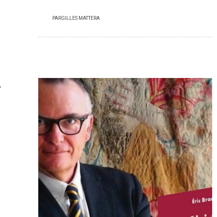
PAR
GILLES MATTERA
T
I