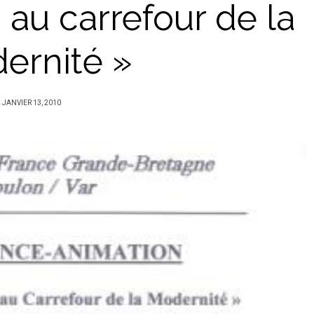
 au carrefour de la
ernité »
PUBLIÉ
JANVIER 13, 2010
SUR