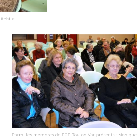
itchtle
Parmi les membres de FGB Toulon Var présents : Monique