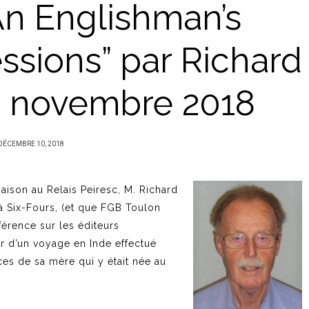
An Englishman’s
ssions” par Richard
 novembre 2018
PUBLIÉ
DÉCEMBRE 10, 2018
SUR
ison au Relais Peiresc, M. Richard
 à Six-Fours, (et que FGB Toulon
férence sur les éditeurs
er d’un voyage en Inde effectué
ces de sa mère qui y était née au