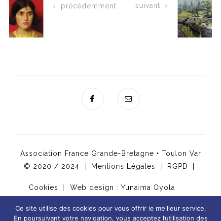
suivant
précédemment
Association France Grande-Bretagne • Toulon Var
© 2020 / 2024 |
Mentions Légales
|
RGPD
|
Cookies
| Web design :
Yunaima Oyola
Ce site utilise des cookies pour vous offrir le meilleur service.
En poursuivant votre navigation, vous acceptez l’utilisation des