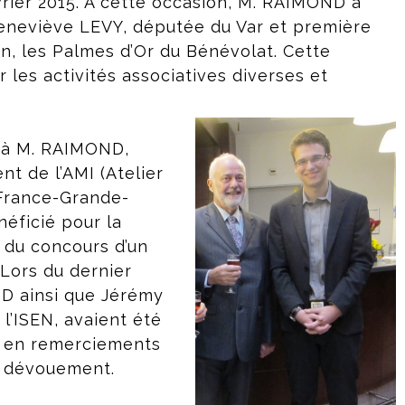
vrier 2015. A cette occasion, M. RAIMOND a
neviève LEVY, députée du Var et première
on, les Palmes d’Or du Bénévolat. Cette
r les activités associatives diverses et
e à M. RAIMOND,
t de l’AMI (Atelier
,France-Grande-
éficié pour la
 du concours d’un
 Lors du dernier
D ainsi que Jérémy
l’ISEN, avaient été
on en remerciements
ur dévouement.