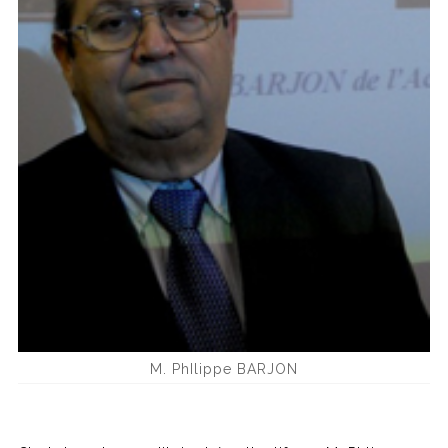
M. PhIlippe BARJON