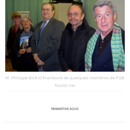
M. PhIlippe BARJON entouré de quelques membres de FGB
Toulon Var
PAR
MARTINE AGIUS