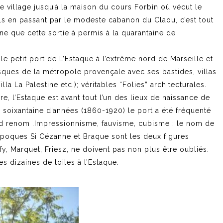
e village jusqu’à la maison du cours Forbin où vécut le
ls en passant par le modeste cabanon du Claou, c’est tout
e que cette sortie à permis à la quarantaine de
le petit port de L’Estaque à l’extrême nord de Marseille et
resques de la métropole provençale avec ses bastides, villas
la La Palestine etc.); véritables “Folies” architecturales.
e, l’Estaque est avant tout l’un des lieux de naissance de
soixantaine d’années (1860-1920) le port a été fréquenté
and renom .Impressionnisme, fauvisme, cubisme : le nom de
 époques Si Cézanne et Braque sont les deux figures
y, Marquet, Friesz, ne doivent pas non plus être oubliés.
es dizaines de toiles à l’Estaque.