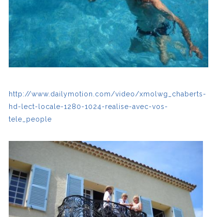
http://www.dailymotion.com/video/xmolwg_chaberts-
hd-lect-locale-1280-1024-realise-avec-vos-
tele_people